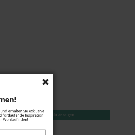
EUR 22,00
men!
EUR 19,00
und erhalten Sie exklusive
Produkt anzeigen
 fortlaufende Inspiration
hr Wohlbefinden!