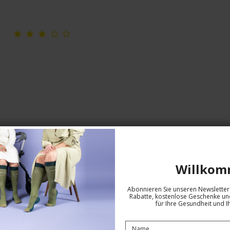
Kompressionsstrümpfe DriRelease,
Willkom
Blaues Bienenstockmuster
Drirelease fibers
Abonnieren Sie unseren Newsletter 
25-2770
Rabatte, kostenlose Geschenke und
für Ihre Gesundheit und I