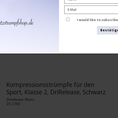
Siehe die Größentabelle hier
I would like to subscrib
Bestätig
Kompressionsstrümpfe für den
Sport, Klasse 2, DriRelease, Schwarz
Drirelease fibers
25-2760