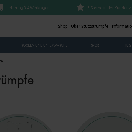
Lieferung 3-4 Werktagen
5 Sterne in der Kundenz
Shop
Über Stützstrümpfe
Informati
SOCKEN UND UNTERWÄSCHE
SPORT
FLUG
fe
rümpfe