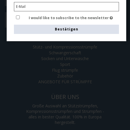
I would like to subscribe to the newsletter
FAQ
Bestätigen
KATEGORIEN
Stütz- und Kompressionsstrümpfe
Schwangerschaft
Socken und Unterwäsche
Sport
Flug strümpfe
Zubehör
ANGEBOTE FÜR STRÜMPFE
ÜBER UNS
Große Auswahl an Stützstrümpfen,
Kompressionsstrümpfen und Strümpfen -
alles in bester Qualität. 100% in Europa
hergestellt.