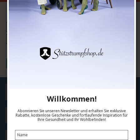
Ihren Briefkasten!
NEWSLETTER ABONNIEREN
I would like to subscribe to the newsletter
Bestätigen
Handelsbedingungen
Willkommen!
Abonnieren Sie unseren Newsletter und erhalten Sie exklusive
Größen Guide
Rabatte, kostenlose Geschenke und fortlaufende Inspiration für
Ihre Gesundheit und Ihr Wohlbefinden!
Kontaktieren Sie uns