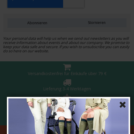
Stornieren
Abonnieren
Your personal data will help us when we send out newsletters as you will
receive information about events and about our company. We promise to
keep your data safe and secure. If you wish to unsubscribe you can easily
do so here on our website.
Versandkostenfrei für Einkäufe über 79 €
Lieferung 3-4 Werktagen
5 Sterne in der Kundenzufriedenheit
Sichere Bezahlung
Hauslieferung! Wir liefern das Paket direkt an Ihre Haustür oder