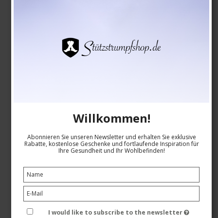
Willkommen!
Stützstrümpfe Bambus, Rib Weave, Hellviolett
SupCare
Abonnieren Sie unseren Newsletter und erhalten Sie exklusive
26-8201-3
Rabatte, kostenlose Geschenke und fortlaufende Inspiration für
Ihre Gesundheit und Ihr Wohlbefinden!
Siehe die Größentabelle hier
EUR 18,00
I would like to subscribe to the newsletter