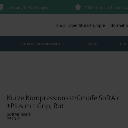
Lieferung 3-4 Werktagen
5 Sterne in der Kundenz
Shop
Über Stützstrümpfe
Informati
SOCKEN UND UNTERWÄSCHE
SPORT
FLUG
Kurze Kompressionsstrümpfe SoftAir
+Plus mit Grip, Rot
SoftAir fibers
2510-6