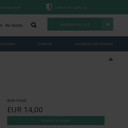
ufriedenheit
Sichere Bezahlung
WARENKORB LEER
on
Ihr Konto
 STRÜMPFE
ZUBEHÖR
ANGEBOTE FÜR STRÜMPFE
EUR 17,00
EUR 14,00
Produkt anzeigen