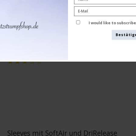
SoftAir fibers
2510-4
I would like to subscrib
Bestätig
Siehe die Größentabelle hier
Sleeves mit SoftAir und DriRelease