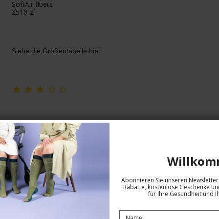
SoftAir fibers
2510-2
Siehe die Größentabelle hier
Willkom
Abonnieren Sie unseren Newsletter 
Rabatte, kostenlose Geschenke und
für Ihre Gesundheit und I
Kurze Kompressionsstrümpfe SoftAir
+Plus mit Grip, Schwarz