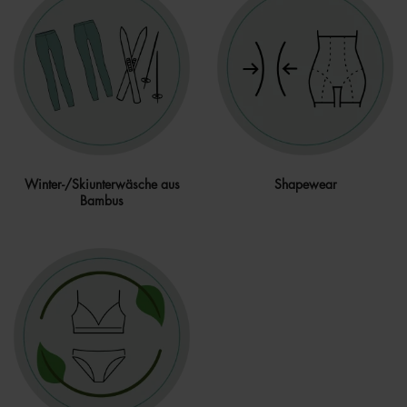
Winter-/Skiunterwäsche aus
Shapewear
Bambus