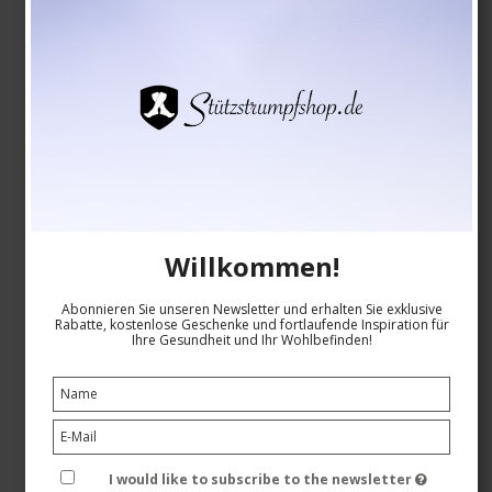
Hipster-Slip, Bambus, Schwarz
Willkommen!
Bambus Undertøj
79224-1
Abonnieren Sie unseren Newsletter und erhalten Sie exklusive
Rabatte, kostenlose Geschenke und fortlaufende Inspiration für
Siehe die Größentabelle hier
Ihre Gesundheit und Ihr Wohlbefinden!
EUR 10,00
I would like to subscribe to the newsletter
Produkt anzeigen