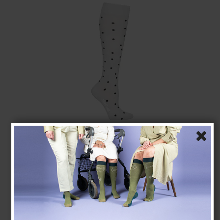
SupCare Stützstrümpfe Bambus, Grau mit Punkten
SupCare