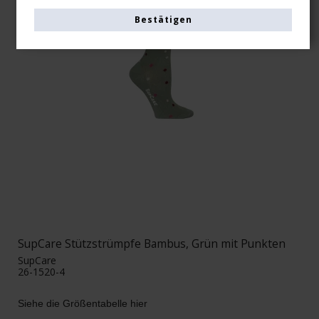
Bestätigen
SupCare Stützstrümpfe Bambus, Grün mit Punkten
SupCare
26-1520-4
Siehe die Größentabelle hier