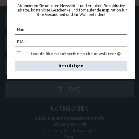
Abonnieren Sie unseren Newsletter und erhalten Sie exklusive
Rabatte, kostenlose Geschenke und fortlaufende Inspiration für
Ihre Gesundheit und Ihr Wohlbefinden!
Handelsbedingungen
Größen Guide
I would like to subscribe to the newsletter
Kontaktieren Sie uns
Bestätigen
FAQ
KATEGORIEN
Stütz- und Kompressionsstrümpfe
Schwangerschaft
Socken und Unterwäsche
Sport