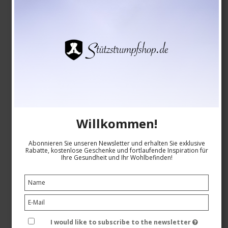
Willkommen!
Abonnieren Sie unseren Newsletter und erhalten Sie exklusive
SupCare Stützstrümpfe Bambus, Grau mit Punkten
Rabatte, kostenlose Geschenke und fortlaufende Inspiration für
Ihre Gesundheit und Ihr Wohlbefinden!
SupCare
26-1520-5
Siehe die Größentabelle hier
I would like to subscribe to the newsletter