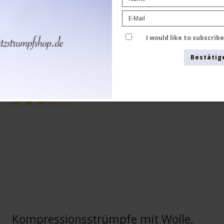
Pure wool
24-1564
I would like to subscrib
Bestätig
Siehe die Größentabelle hier
Kompressionsstrümpfe mit Wolle,