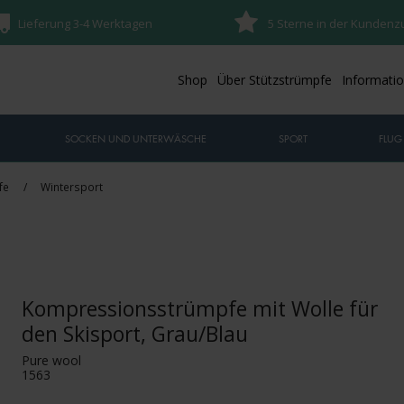
Lieferung 3-4 Werktagen
5 Sterne in der Kundenz
Shop
Über Stützstrümpfe
Informati
SOCKEN UND UNTERWÄSCHE
SPORT
FLUG
fe
/
Wintersport
Kompressionsstrümpfe mit Wolle für
den Skisport, Grau/Blau
Pure wool
1563