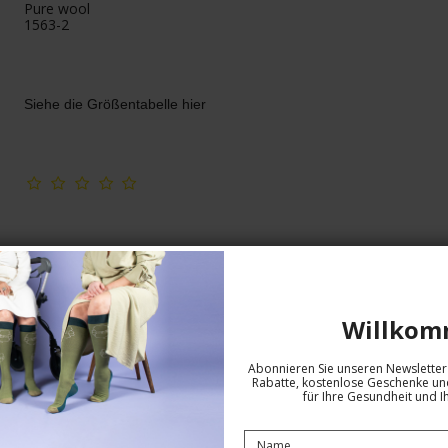
Pure wool
1563-2
Siehe die Größentabelle hier
Willkom
Abonnieren Sie unseren Newsletter 
Rabatte, kostenlose Geschenke und
für Ihre Gesundheit und I
Kompressionsstrümpfe mit Merino
Wolle, Marineblau mit Berggipfeln