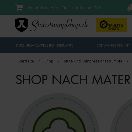
Versandkostenfrei für Einkäufe über 79 €
STÜTZ- UND KOMPRESSIONSSTRÜMPFE
SCHWANGERSCHAFT
Startseite
/
Shop
/
Stütz- und Kompressionsstrümpfe
/
SHOP NACH MATERI