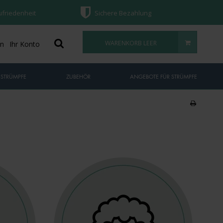
ufriedenheit
Sichere Bezahlung
WARENKORB LEER
on
Ihr Konto
 STRÜMPFE
ZUBEHÖR
ANGEBOTE FÜR STRÜMPFE