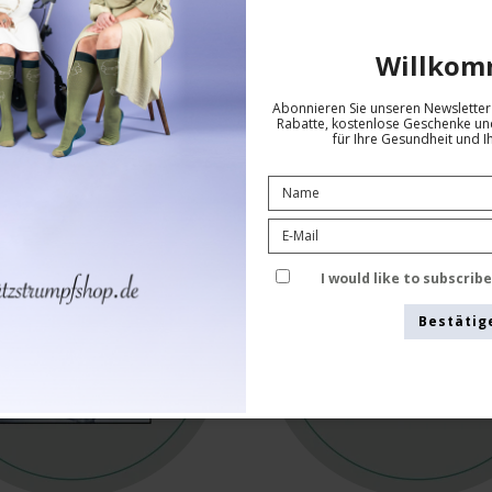
Willkom
Abonnieren Sie unseren Newsletter 
Mikrofaser
Meryl Skinlife
Rabatte, kostenlose Geschenke und
für Ihre Gesundheit und I
I would like to subscrib
Bestätig