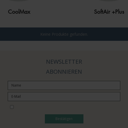
CoolMax
SoftAir +Plus
Keine Produkte gefunden.
NEWSLETTER
ABONNIEREN
I would like to subscribe to the newsletter
Bestätigen