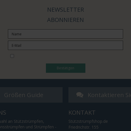
NEWSLETTER
ABONNIEREN
I would like to subscribe to the newsletter
Bestätigen
Größen Guide
Kontaktieren Si
NS
KONTAKT
ahl an Stützstrümpfen,
Stützstrümpfshop.de
nsstrümpfen und Strümpfen -
Friedrichstr. 155