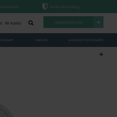
ufriedenheit
Sichere Bezahlung
WARENKORB LEER
on
Ihr Konto
 STRÜMPFE
ZUBEHÖR
ANGEBOTE FÜR STRÜMPFE