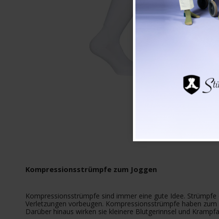
Kompressionsstrümpfe zum Joggen
Kompressionsstrümpfe sind immer eine gute Idee. Strümpfe 
Verletzungen vorbeugen. Kompressionsstrümpfe haben zum Zie
Darüber hinaus wirken sie kleinere Blutgerinnsel und Krampf