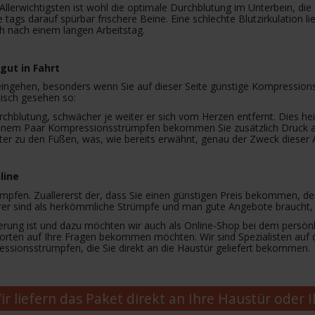
lerwichtigsten ist wohl die optimale Durchblutung im Unterbein, die 
ags darauf spürbar frischere Beine. Eine schlechte Blutzirkulation 
 nach einem langen Arbeitstag.
ut in Fahrt
eingehen, besonders wenn Sie auf dieser Seite günstige Kompression
tisch gesehen so:
hblutung, schwächer je weiter er sich vom Herzen entfernt. Dies hei
 einem Paar Kompressionsstrümpfen bekommen Sie zusätzlich Druck au
 zu den Füßen, was, wie bereits erwähnt, genau der Zweck dieser Ar
line
mpfen. Zuallererst der, dass Sie einen günstigen Preis bekommen, den
urer sind als herkömmliche Strümpfe und man gute Angebote braucht,
Lieferung ist und dazu möchten wir auch als Online-Shop bei dem pers
worten auf Ihre Fragen bekommen möchten. Wir sind Spezialisten auf 
sionsstrümpfen, die Sie direkt an die Haustür geliefert bekommen.
r liefern das Paket direkt an Ihre Haustür oder 