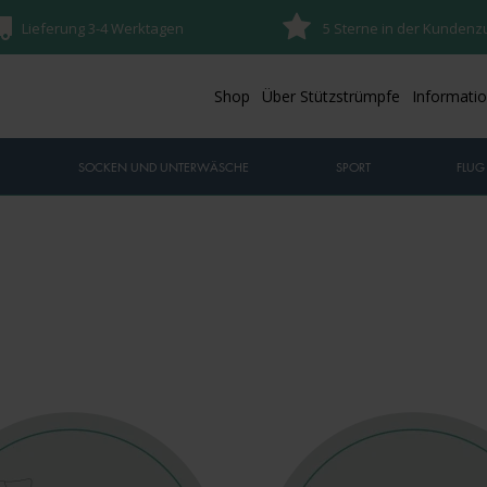
Lieferung 3-4 Werktagen
5 Sterne in der Kundenz
Shop
Über Stützstrümpfe
Informati
SOCKEN UND UNTERWÄSCHE
SPORT
FLUG