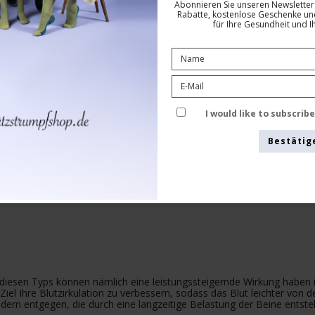
Abonnieren Sie unseren Newsletter 
Rabatte, kostenlose Geschenke und
für Ihre Gesundheit und I
Siehe die Größentabelle hier
I would like to subscrib
Bestätig
diesen Typs können nämlich eine leistungssteigernde Wirkung haben
l Ihre Blutzirkulation zu verbessern, sodass das Blut leichter von 
adern entgegen, die durch eine langzeitige Belastung der Beine entst