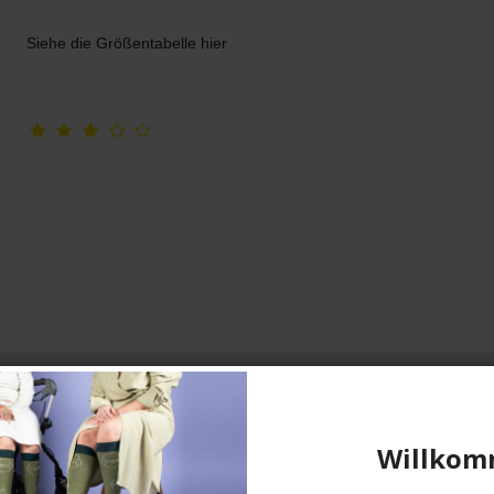
Siehe die Größentabelle hier
Kompressionsstrümpfe Recovery,
Weiß
Willkom
SupCare
26-1531