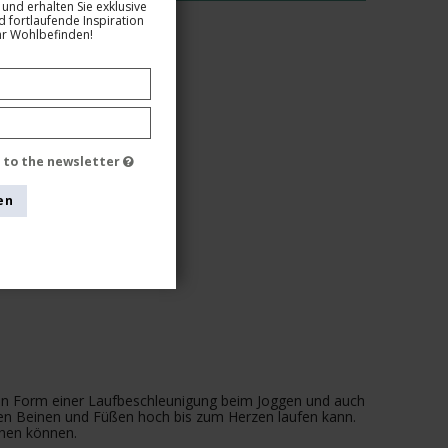
und erhalten Sie exklusive
 fortlaufende Inspiration
hr Wohlbefinden!
e to the newsletter
en
 in Form einer Laufbeschleunigung beim Joggen und auch
den Beinen und Füßen hoch bis zum Herzen laufen kann.
ehen können.