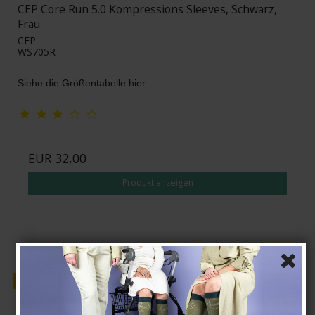
CEP Core Run 5.0 Kompressions Sleeves, Schwarz,
Frau
CEP
WS705R
Siehe die Größentabelle hier
EUR 32,00
Produkt anzeigen
Verkauf