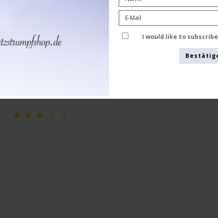
Stützstrümpfe Bio-Baumwolle, Pierre,
Schwarz
EcoCotton
I would like to subscrib
22-4020-1
Bestätig
Siehe die Größentabelle hier