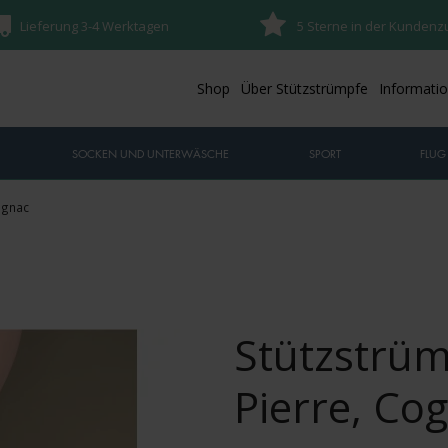
Lieferung 3-4 Werktagen
5 Sterne in der Kundenz
Shop
Über Stützstrümpfe
Informati
SOCKEN UND UNTERWÄSCHE
SPORT
FLUG
ognac
Stützstrüm
Pierre, Co