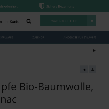
ufriedenheit
Sichere Bezahlung
WARENKORB LEER
on
Ihr Konto
 STRÜMPFE
ZUBEHÖR
ANGEBOTE FÜR STRÜMPFE
pfe Bio-Baumwolle,
gnac