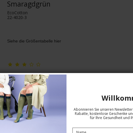
Smaragdgrün
EcoCotton
22-4020-3
Siehe die Größentabelle hier
Willkom
Abonnieren Sie unseren Newsletter 
Rabatte, kostenlose Geschenke und
für Ihre Gesundheit und I