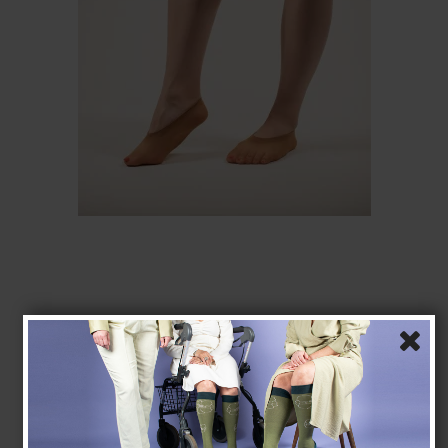
Ballerina Steps, 3er-Pack, Soleil
Nylonsokker
5138