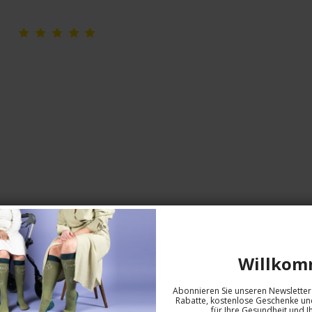
Scholl Revitalising Foot Bath 275 g
Willkom
Scholl
10035152
Abonnieren Sie unseren Newsletter 
Rabatte, kostenlose Geschenke und
für Ihre Gesundheit und I