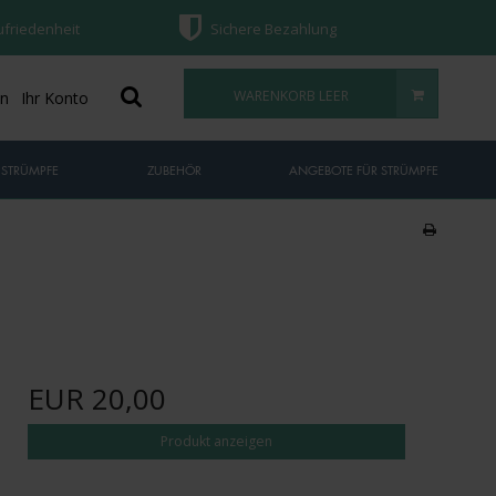
ufriedenheit
Sichere Bezahlung
WARENKORB LEER
on
Ihr Konto
 STRÜMPFE
ZUBEHÖR
ANGEBOTE FÜR STRÜMPFE
EUR 20,00
Produkt anzeigen