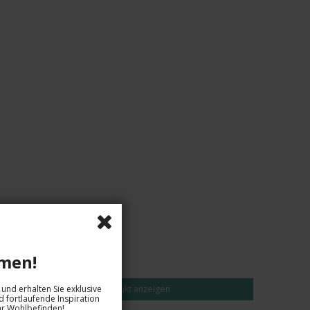
EUR 8,00
men!
und erhalten Sie exklusive
Produkt anzeigen
 fortlaufende Inspiration
hr Wohlbefinden!