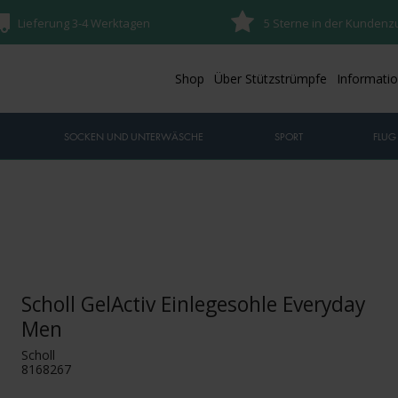
Lieferung 3-4 Werktagen
5 Sterne in der Kundenz
Shop
Über Stützstrümpfe
Informati
SOCKEN UND UNTERWÄSCHE
SPORT
FLUG
Scholl GelActiv Einlegesohle Everyday
Men
Scholl
8168267