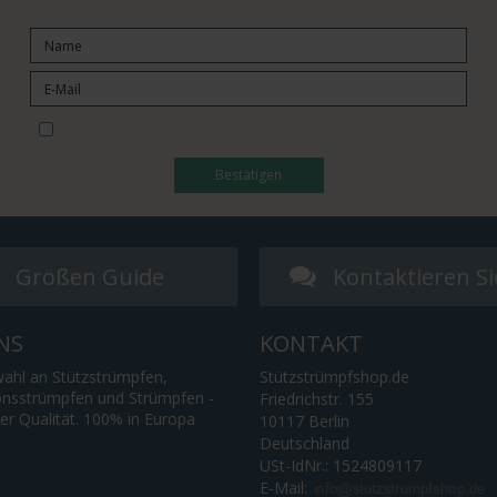
I would like to subscribe to the newsletter
Bestätigen
Größen Guide
Kontaktieren Si
NS
KONTAKT
ahl an Stützstrümpfen,
Stützstrümpfshop.de
nsstrümpfen und Strümpfen -
Friedrichstr. 155
ter Qualität. 100% in Europa
10117 Berlin
Deutschland
USt-IdNr.: 1524809117
E-Mail
: