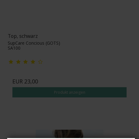
Top, schwarz
SupCare Concious (GOTS)
SA100
EUR 23,00
Produkt anzeigen