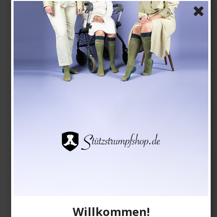
Top, lilac
Willkommen!
SupCare Concious (GOTS)